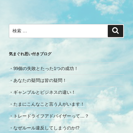
ナ
の
ビ
投
稿
ゲ
ー
検
検
シ
索
索:
ョ
ン
気まぐれ思い付きブログ
・99個の失敗とたった1つの成功！
・あなたの疑問は皆の疑問！
・ギャンブルとビジネスの違い！
・たまにこんなこと言う人がいます！
・トレードライフアドバイザーって…？
・なぜルール違反してしまうのか!?