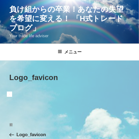
コ
負け組からの卒業！あなたの失望
ン
を希望に変える！ 「H式トレード
テ
ン
ブログ」
ツ
Your trade life adviser
へ
ス
メニュー
キ
ッ
プ
Logo_favicon
投
過
前
稿
去
Logo_favicon