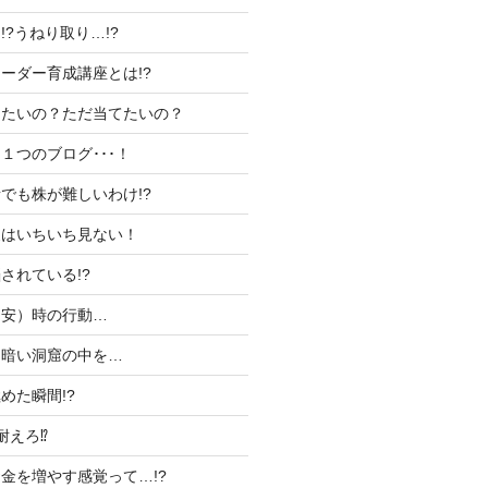
?うねり取り…!?
ーダー育成講座とは!?
したいの？ただ当てたいの？
１つのブログ･･･！
でも株が難しいわけ!?
支はいちいち見ない！
されている!?
（安）時の行動…
な暗い洞窟の中を…
めた瞬間!?
えろ⁉︎
金を増やす感覚って…!?