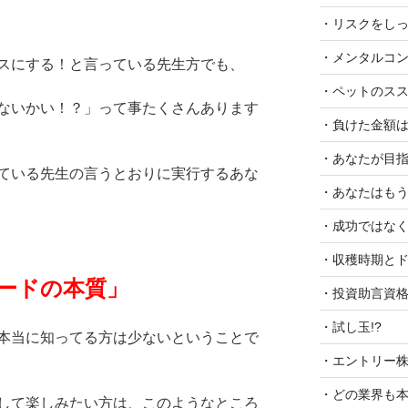
・リスクをし
・メンタルコ
スにする！と言っている先生方でも、
・ペットのスス
ないかい！？」って事たくさんあります
・負けた金額
・あなたが目指
ている先生の言うとおりに実行するあな
・あなたはも
・成功ではな
・収穫時期とド
ードの本質」
・投資助言資
・試し玉!?
本当に知ってる方は少ないということで
・エントリー
・どの業界も本
して楽しみたい方は、このようなところ