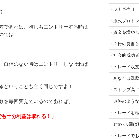
・ツナギ売り…!
？
・原式プロトレ
方であれば、誰しもエントリーする時は
・資金を増や
のでは！？
・２冊の良書と
・社会的成功者
、自信のない時はエントリーしなければ
・トレード収
・あなたは洗脳
るということも全く同じですよ！
・ストップ高
数を毎回変えているのであれば、
・迷路のよう
・トレードを極
でも十分利益は取れる！」
・せめて6回は耐
・トレードでお