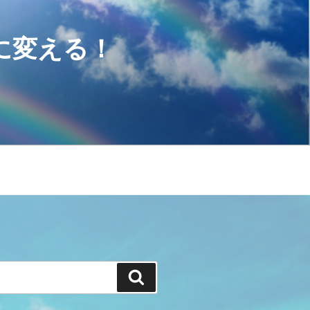
に変える！
検
索