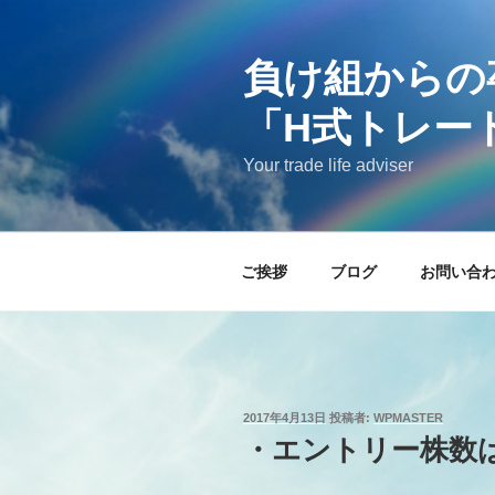
コ
ン
負け組からの
テ
ン
「H式トレー
ツ
へ
Your trade life adviser
ス
キ
ッ
プ
ご挨拶
ブログ
お問い合
投
2017年4月13日
投稿者:
WPMASTER
稿
・エントリー株数
日: