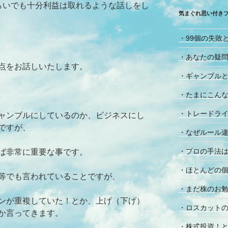
らいでも十分利益は取れるような話しをし
気まぐれ思い付き
・99個の失敗
・あなたの疑
点をお話しいたします。
・ギャンブル
・たまにこん
・トレードラ
ャンブルにしているのか、ビジネスにし
ですが、
・なぜルール違
・プロの手法は
ば非常に重要な事です。
・ほとんどの
等でも言われていることですが、
・まだ株のお
ンが重複していた！とか、上げ（下げ）
・ロスカット
か言ってきます。
・株式投資！