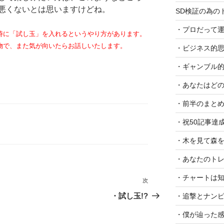
悪くないとは思いますけどね。
SD検証の為の
・プロだって
時に「試し玉」を入れるというやり方があります。
物で、また気が向いたらお話しいたします。
・ビジネス的思
・ギャンブル的
・あなたはどの
・前半のまと
・祝50記事達
・木を見て森
・あなたのトレ
・チャートは
次
次
の
・試し玉!?
・追撃とナンピ
投
・僕が辿った
稿