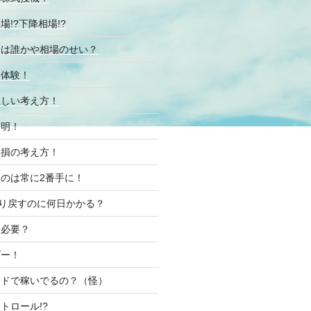
!?下降相場!?
由は誰かや相場のせい？
る体験！
正しい考え方！
発明！
み損の考え方！
のは常に2番手に！
取り戻すのに何日かかる？
て必要？
ダー！
ードで稼いでるの？（怪）
トロール!?