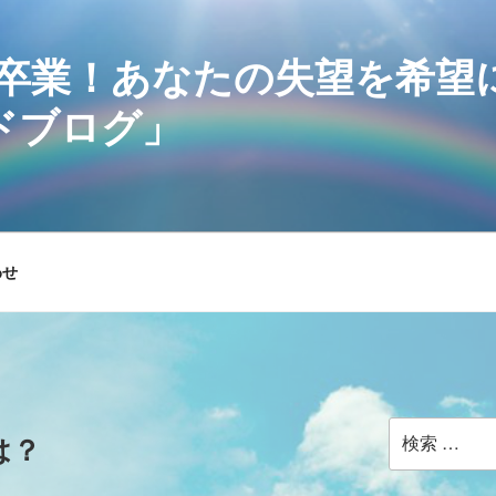
卒業！あなたの失望を希望
ドブログ」
わせ
検
は？
索: