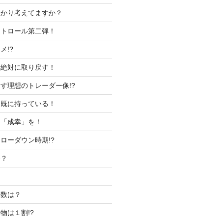
っかり考えてますか？
ントロール第二弾！
メ!?
は絶対に取り戻す！
す理想のトレーダー像!?
う既に持っている！
く「成幸」を！
ローダウン時期!?
格？
株数は？
物は１割!?