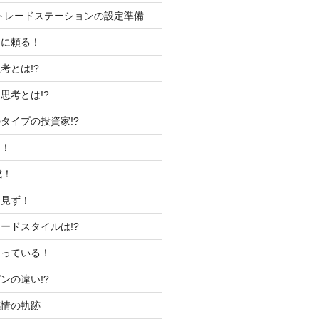
トレードステーションの設定準備
運に頼る！
考とは!?
思考とは!?
タイプの投資家!?
め！
成！
を見ず！
ードスタイルは!?
知っている！
ンの違い!?
感情の軌跡