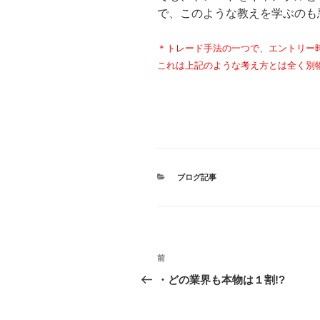
で、このような教えを学ぶのも
＊トレード手法の一つで、エントリー
これは上記のような考え方とは全く別
カ
ブログ記事
テ
ゴ
リ
ー
投
前
過
稿
去
・どの業界も本物は１割!?
の
ナ
投