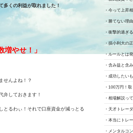
て多くの利益が取れました！
・今って上昇相場
・勝てない理
・衝撃的過ぎ
・損小利大の
数増やせ！」
・ルールとは
・含み益と含
・成功したいも
ませんよね！？
・100万円！
代弁しておきます！
・相場解説っ
しとるわぃ！それで口座資金が減っとる
・天才トレー
・本当にトレ
・メンタルコン