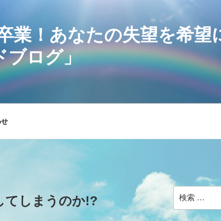
卒業！あなたの失望を希望
ドブログ」
わせ
検
てしまうのか!?
索: