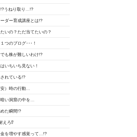
?うねり取り…!?
ーダー育成講座とは!?
したいの？ただ当てたいの？
１つのブログ･･･！
でも株が難しいわけ!?
支はいちいち見ない！
されている!?
（安）時の行動…
な暗い洞窟の中を…
めた瞬間!?
えろ⁉︎
金を増やす感覚って…!?