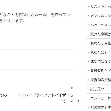
・リスクをし
ヤなことを排除したルール」を作ってい
・メンタルコ
きたりします。
・ペットのスス
・負けた金額
・あなたが目指
・あなたはも
・成功ではな
・収穫時期とド
・投資助言資
次
次
・試し玉!?
の
うの
・トレードライフアドバイザーっ
・エントリー
投
て…？
稿
・どの業界も本