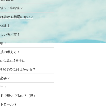
!?下降相場!?
由は誰かや相場のせい？
る体験！
正しい考え方！
発明！
み損の考え方！
のは常に2番手に！
取り戻すのに何日かかる？
て必要？
ダー！
ードで稼いでるの？（怪）
トロール!?