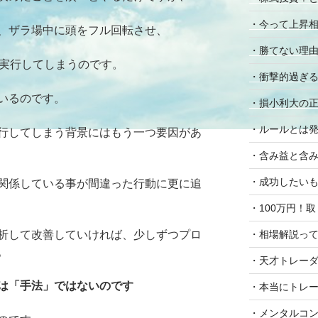
・今って上昇相場
、ザラ場中に頭をフル回転させ、
・勝てない理
を実行してしまうのです。
・衝撃的過ぎ
いるのです。
・損小利大の
・ルールとは
行してしまう背景にはもう一つ要因があ
・含み益と含
・成功したいも
関係している事が間違った行動に更に追
・100万円！
析して改善していければ、少しずつプロ
・相場解説っ
。
・天才トレー
は「手法」ではないのです
・本当にトレ
・メンタルコン