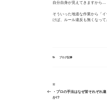
自分自身が見えてきますから…
そういった地道な作業から「イ
けば、ルール違反も無くなって
カ
ブログ記事
テ
ゴ
リ
ー
投
前
過
稿
去
・プロの手法はなぜ皆それぞれ違
の
か!?
ナ
投