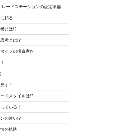
トレードステーションの設定準備
運に頼る！
考とは!?
思考とは!?
タイプの投資家!?
め！
成！
を見ず！
ードスタイルは!?
知っている！
ンの違い!?
感情の軌跡