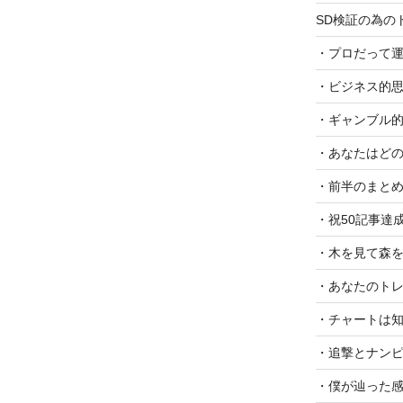
SD検証の為の
・プロだって
・ビジネス的思
・ギャンブル的
・あなたはどの
・前半のまと
・祝50記事達
・木を見て森
・あなたのトレ
・チャートは
・追撃とナンピ
・僕が辿った