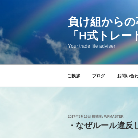
コ
ン
負け組からの
テ
ン
「H式トレー
ツ
へ
Your trade life adviser
ス
キ
ッ
プ
ご挨拶
ブログ
お問い合
投
2017年3月16日
投稿者:
WPMASTER
稿
・なぜルール違反し
日: