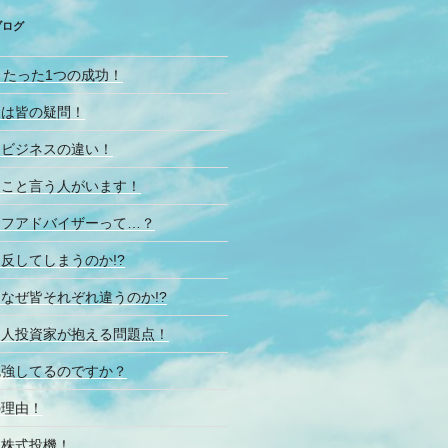
ブログ
とたった1つの成功！
問は皆の疑問！
とビジネスの違い！
なこと言う人がいます！
イフアドバイザーって…？
反してしまうのか!?
なぜ皆それぞれ違うのか!?
個人投資家が抱える問題点！
勉強してるのですか？
の理由！
と株式投機！