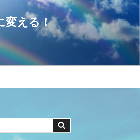
に変える！
検
索