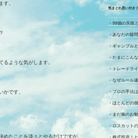
ます。
気まぐれ思い付き
・99個の失敗
？
・あなたの疑
・ギャンブル
・たまにこん
てるような気がします。
・トレードラ
・なぜルール違
・プロの手法は
いかです。
・ほとんどの
・まだ株のお
・ロスカット
決めたことを淡々とやるだけですが、
・株式投資！