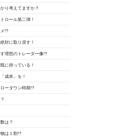
っかり考えてますか？
ントロール第二弾！
メ!?
は絶対に取り戻す！
す理想のトレーダー像!?
う既に持っている！
く「成幸」を！
ローダウン時期!?
格？
株数は？
物は１割!?