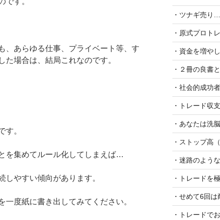
のです。
・ツナギ売り…!
・原式プロトレ
も、あらゆる仕事、プライベート等、す
・資金を増や
した場合は、結局これなのです。
・２冊の良書と
・社会的成功者
・トレード収
・あなたは洗脳
です。
・ストップ高
とを集めてルール化してしまえば…
・迷路のよう
続しやすい傾向があります。
・トレードを極
・せめて6回は耐
を一度紙に書き出してみてください。
・トレードでお